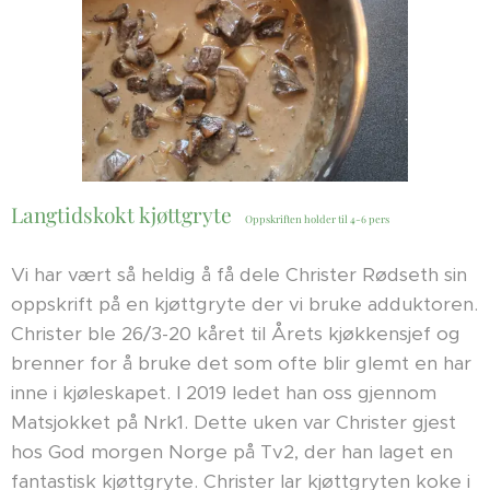
Langtidskokt kjøttgryte
Oppskriften holder til 4-6 pers
Vi har vært så heldig å få dele Christer Rødseth sin
oppskrift på en kjøttgryte der vi bruke adduktoren.
Christer ble 26/3-20 kåret til Årets kjøkkensjef og
brenner for å bruke det som ofte blir glemt en har
inne i kjøleskapet. I 2019 ledet han oss gjennom
Matsjokket på Nrk1. Dette uken var Christer gjest
hos God morgen Norge på Tv2, der han laget en
fantastisk kjøttgryte. Christer lar kjøttgryten koke i