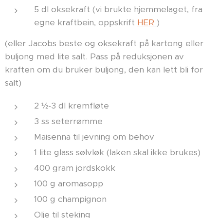
5 dl oksekraft (vi brukte hjemmelaget, fra
egne kraftbein, oppskrift
HER
)
(eller Jacobs beste og oksekraft på kartong eller
buljong med lite salt. Pass på reduksjonen av
kraften om du bruker buljong, den kan lett bli for
salt)
2 ½-3 dl kremfløte
3 ss seterrømme
Maisenna til jevning om behov
1 lite glass sølvløk (laken skal ikke brukes)
400 gram jordskokk
100 g aromasopp
100 g champignon
Olje til steking