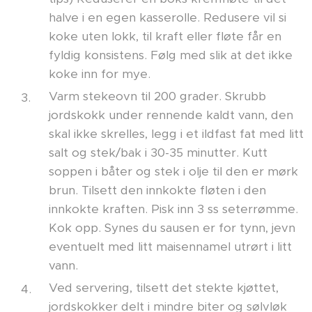
halve i en egen kasserolle. Redusere vil si
koke uten lokk, til kraft eller fløte får en
fyldig konsistens. Følg med slik at det ikke
koke inn for mye.
Varm stekeovn til 200 grader. Skrubb
jordskokk under rennende kaldt vann, den
skal ikke skrelles, legg i et ildfast fat med litt
salt og stek/bak i 30-35 minutter. Kutt
soppen i båter og stek i olje til den er mørk
brun. Tilsett den innkokte fløten i den
innkokte kraften. Pisk inn 3 ss seterrømme.
Kok opp. Synes du sausen er for tynn, jevn
eventuelt med litt maisennamel utrørt i litt
vann.
Ved servering, tilsett det stekte kjøttet,
jordskokker delt i mindre biter og sølvløk