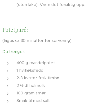
(uten lake). Varm det forsiktig opp.
Potetpuré:
(lages ca 30 minutter før servering)
Du trenger:
400 g mandelpotet
1 hvitløksfedd
2-3 kvister frisk timian
2 ½ dl helmelk
100 gram smør
Smak til med salt