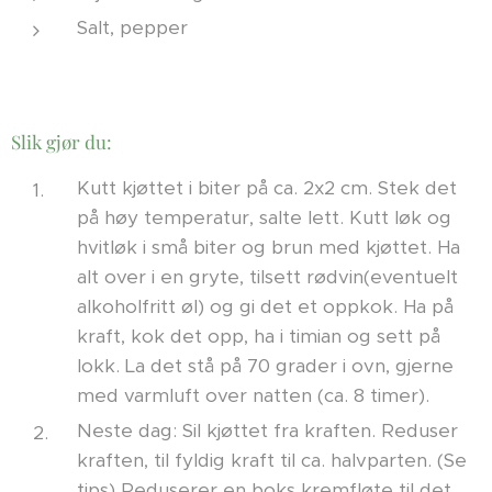
Salt, pepper
Slik gjør du:
Kutt kjøttet i biter på ca. 2x2 cm. Stek det
på høy temperatur, salte lett. Kutt løk og
hvitløk i små biter og brun med kjøttet. Ha
alt over i en gryte, tilsett rødvin(eventuelt
alkoholfritt øl) og gi det et oppkok. Ha på
kraft, kok det opp, ha i timian og sett på
lokk. La det stå på 70 grader i ovn, gjerne
med varmluft over natten (ca. 8 timer).
Neste dag: Sil kjøttet fra kraften. Reduser
kraften, til fyldig kraft til ca. halvparten. (Se
tips) Reduserer en boks kremfløte til det