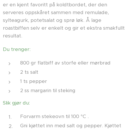
er en kjent favoritt på koldtbordet, der den
serveres oppskåret sammen med remulade,
sylteagurk, potetsalat og sprø løk. Å lage
roastbiffen selv er enkelt og gir et ekstra smakfullt
resultat.
Du trenger:
800 gr flatbiff av storfe eller mørbrad
2 ts salt
1 ts pepper
2 ss margarin til steking
Slik gjør du:
Forvarm stekeovn til 100 °C .
Gni kjøttet inn med salt og pepper. Kjøttet