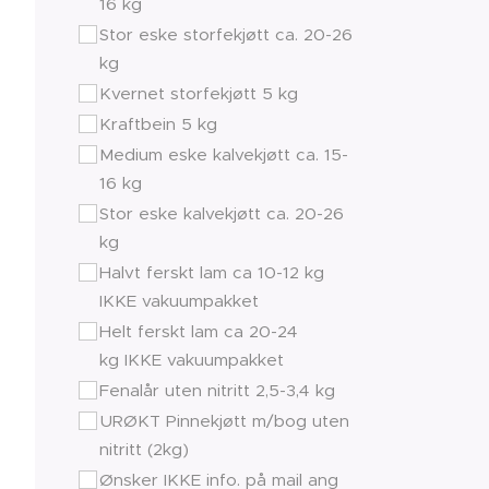
16 kg
Stor eske storfekjøtt ca. 20-26
kg
Kvernet storfekjøtt 5 kg
Kraftbein 5 kg
Medium eske kalvekjøtt ca. 15-
16 kg
Stor eske kalvekjøtt ca. 20-26
kg
Halvt ferskt lam ca 10-12 kg
IKKE vakuumpakket
Helt ferskt lam ca 20-24
kg IKKE vakuumpakket
Fenalår uten nitritt 2,5-3,4 kg
URØKT Pinnekjøtt m/bog uten
nitritt (2kg)
Ønsker IKKE info. på mail ang