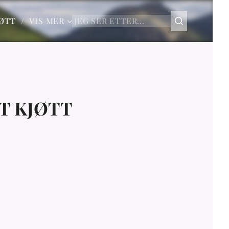
JØTT
VIS MER
T KJØTT