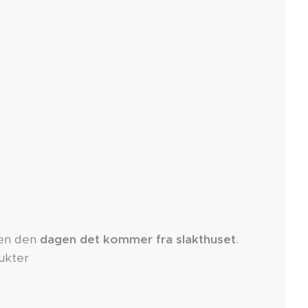
den den
dagen det kommer fra slakthuset
.
ukter