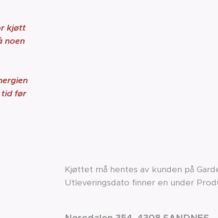
r kjøtt
på noen
nergien
tid før
Kjøttet må hentes av kunden på Gar
Utleveringsdato finner en under Prod
Noredalen 354, 4308 SANDNES