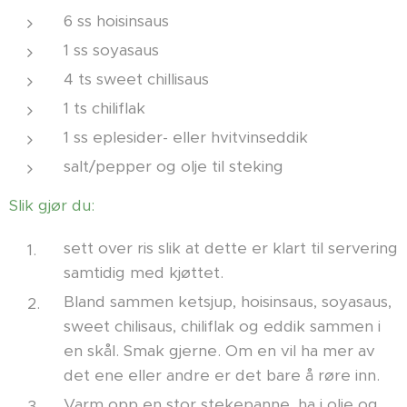
6 ss hoisinsaus
1 ss soyasaus
4 ts sweet chillisaus
1 ts chiliflak
1 ss eplesider- eller hvitvinseddik
salt/pepper og olje til steking
Slik gjør du:
sett over ris slik at dette er klart til servering
samtidig med kjøttet.
Bland sammen ketsjup, hoisinsaus, soyasaus,
sweet chilisaus, chiliflak og eddik sammen i
en skål. Smak gjerne. Om en vil ha mer av
det ene eller andre er det bare å røre inn.
Varm opp en stor stekepanne, ha i olje og