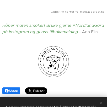
Oppskrift hentet fra matpaabordet.no
Håper maten smaker! Bruke gjerne #NordlandGard
på Instagram og gi oss tilbakemelding
- Ann Elin
Share