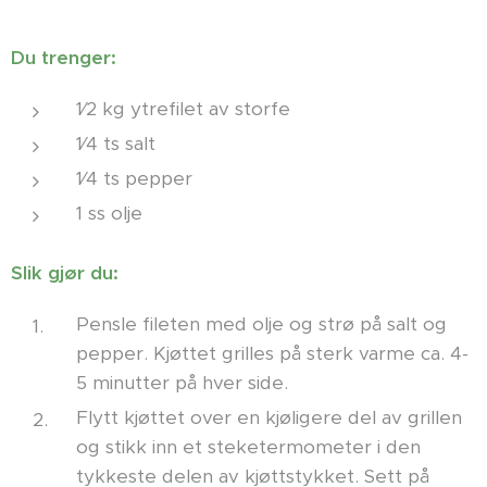
Du trenger:
1⁄2 kg ytrefilet av storfe
1⁄4 ts salt
1⁄4 ts pepper
1 ss olje
Slik gjør du:
Pensle fileten med olje og strø på salt og
pepper. Kjøttet grilles på sterk varme ca. 4-
5 minutter på hver side.
Flytt kjøttet over en kjøligere del av grillen
og stikk inn et steketermometer i den
tykkeste delen av kjøttstykket. Sett på