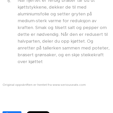
Når hjertet er ferdig braiser tar du ut
kjøttstykkene, dekker de til med
aluminiumsfolie og setter gryten på
medium-sterk varme for reduksjon av
kraften. Smak og tilsett salt og pepper om
dette er nødvendig. Når den er redusert til
halvparten, deler du opp kjøttet. Og
anretter på tallerken sammen med poteter,
braisert grønsaker, og en skje steikekraft
over kjøttet
Original oppskriften er hentet fra www.seriouseats.com