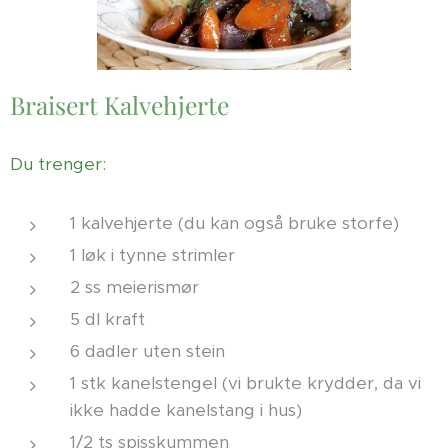
Braisert Kalvehjerte
Du trenger:
1 kalvehjerte (du kan også bruke storfe)
1 løk i tynne strimler
2 ss meierismør
5 dl kraft
6 dadler uten stein
1 stk kanelstengel (vi brukte krydder, da vi
ikke hadde kanelstang i hus)
1/2 ts spisskummen