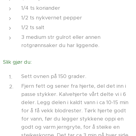
1/4 ts koriander
1/2 ts nykvernet pepper
1/2 ts salt
3 medium str gulrot eller annen
rotgrønnsaker du har liggende.
Slik gjør du:
Sett ovnen på 150 grader.
Fjern fett og sener fra hjerte, del det inn i
passe stykker. Kalvehjerte vårt delte vi i 6
deler. Legg delen i kaldt vann i ca 10-15 min
for å få vekk blodrester. Tørk hjerte godt
for vann, før du legger stykkene oppi en
godt og varm jerngryte, for å steike en
steikeskorpe. Det tar ca 3 min på hver side.