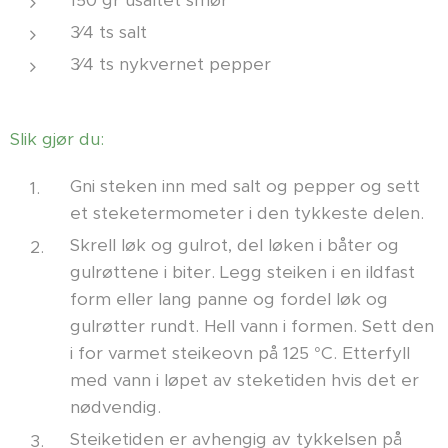
150 gr usaltet smør
3⁄4 ts salt
3⁄4 ts nykvernet pepper
Slik gjør du:
Gni steken inn med salt og pepper og sett
et steketermometer i den tykkeste delen.
Skrell løk og gulrot, del løken i båter og
gulrøttene i biter. Legg steiken i en ildfast
form eller lang panne og fordel løk og
gulrøtter rundt. Hell vann i formen. Sett den
i for varmet steikeovn på 125 °C. Etterfyll
med vann i løpet av steketiden hvis det er
nødvendig.
Steiketiden er avhengig av tykkelsen på