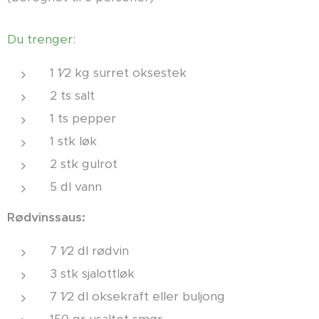
Du trenger:
1 1⁄2 kg surret oksestek
2 ts salt
1 ts pepper
1 stk løk
2 stk gulrot
5 dl vann
Rødvinssaus:
7 1⁄2 dl rødvin
3 stk sjalottløk
7 1⁄2 dl oksekraft eller buljong